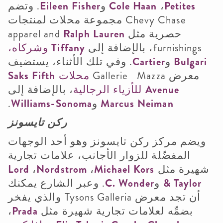
Petites
،
Cole Haan
و
Eileen Fisher
. وتضم
Chevy Chase
مجموعة محلات لمنتجات
حصرية مثل
Ralph Lauren
apparel and
furnishings
، بالإضافة إلى
Tiffany
وشركاه،
Bulgari
و
Cartier
. وفي تلك الأثناء، يستضيف
معرض
Mazza
Gallerie
محلات
Saks Fifth
Avenue
للأزياء الرجالية
، بالإضافة إلى
Neiman
Marcus
و
Williams-Sonoma
.
ركن تايسونز
ويضم مركز ركن تايسونز وهو أحد الوجهات
المفضّلة للزوار الأجانب، علامات تجارية
شهيرة مثل
Michael Kors
،
Nordstrom
،
Lord
& Taylor
و
C. Wonder
. وعبر الشارع يمكنك
أن تجد معرض
Tysons Galleria
والذي يفخر
بضمِّه لعلامات تجارية شهيرة مثل
Prada
،