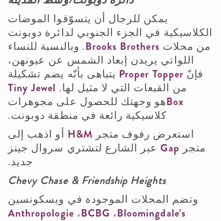
يمكن للرجال أن يتسوّقوا الموضات
الكلاسيكية في الجزء الجنوبي لدائرة دوبونت
من محلات
Brooks Brothers
. وبالنسبة للنساء
اللواتي يريدن إبعاد الشمس عن عيونهن،
فإنّ
Proper Topper
يتباهى بأنّه يضم تشكيلة
من القبعات التي لا مثيل لها.
Tiny Jewel
Box
هو وجهتك للحصول على مجوهرات
كلاسيكية رائعة في منطقة دوبونت.
استعرض رفوف متجر
H&M
أو اذهب إلى
متجر
Gap
عبر الشارع لتشتري سروال جينز
جديد.
Chevy Chase & Friendship Heights
وتضم المحلات الموجودة في ويسكونسين
Anthropologie
،
BCBG
،
Bloomingdale’s