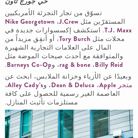
حي جورج تاون
تسوّق من تجار التجزئة الأمريكيين
المستقرّين مثل
J.Crew
،
Nike Georgetown
T.J. Maxx
. استكشف إكسسوارات جديدة في
محلات مثل
Tory Burch
، أو أنفِق مزيداً من
المال على العلامات التجارية الشهيرة
والمتوافقة مع أحدث صيحات الموضة مثل
Billy Reid
،
rag & bone
، و
Barneys Co-Op
.
وبعيدًا عن الأزياء وخزانة الملابس، ابحث عن
متجر
Apple
،
Dean & Deluca
، و
Cady’s
Alley
،
العاصمة الغير رسمية للحصول على كافة
مستلزمات تأثيث المنازل.