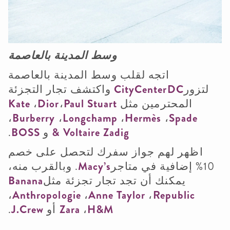
وسط المدينة بالعاصمة
اتجه لقلب وسط المدينة بالعاصمة
لتزور
CityCenterDC
واكتشف تجار التجزئة
المحترمين مثل
Paul Stuart
،
Dior
،
Kate
،
Burberry
،
Longchamp
،
Hermès
،
Spade
Zadig
& Voltaire
و
BOSS
.
اظهر لهم جواز سفرك لتحصل على خصم
10% إضافية في متاجر
Macy’s
. وبالقرب منه،
يمكنك أن تجد تجار تجزئة مثل
Banana
،
Anthropologie
،
Anne Taylor
،
Republic
H&M
،
Zara
أو
J.Crew
.