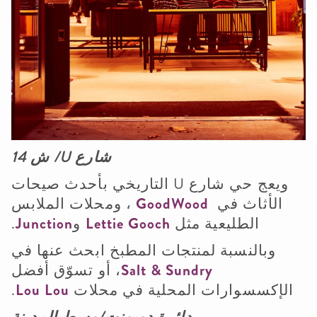
شارع
U
/ ش 14
ويعج حي شارع
U
التاريخي بأحدث صيحات
الأثاث في
GoodWood
، ومحلات الملابس
الطليعية مثل
Lettie Gooch
و
Junction
.
وبالنسبة لمنتجات المطبخ ابحث عنها في
Salt & Sundry
، أو تسوّق أفضل
الإكسسوارات المحلية في محلات
Lou Lou
.
دائرة دوبونت/وسط المدينة