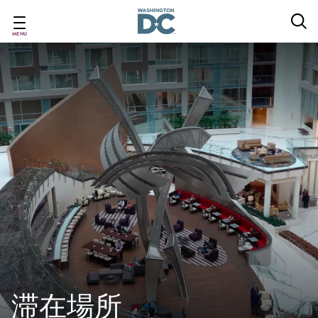
Skip
to
main
MENU
content
滞在場所