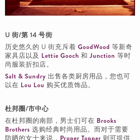
U 街/第 14 号街
历史悠久的 U 街充斥着
GoodWood
等新奇
家具店以及
Lettie Gooch
和
Junction
等时
尚服装折扣店。
Salt & Sundry
出售各类厨房用品，您也可
以在
Lou Lou
购买优质饰品。
杜邦圈/市中心
在杜邦圈的南部，男士们可在
Brooks
Brothers
选购经典时尚用品。而对于需要
防晒的女士来说，
Proper Topper
则可提供