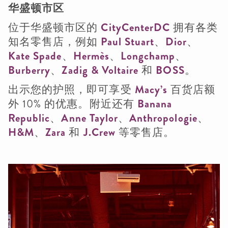
华盛顿市区
位于华盛顿市区的
CityCenterDC
拥有各类
知名零售店，例如
Paul Stuart
、
Dior
、
Kate Spade
、
Hermès
、
Longchamp
、
Burberry
、
Zadig & Voltaire
和
BOSS
。
出示您的护照，即可享受
Macy’s
百货店额
外 10% 的优惠。附近还有
Banana
Republic
、
Anne Taylor
、
Anthropologie
、
H&M
、
Zara
和
J.Crew
等零售店。