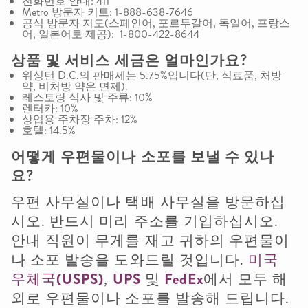
전화번호 안내: 411
Metro 방문자 키트: 1-888-638-7646
공식 방문자 지도(스페인어, 포르투갈어, 독일어, 프랑스
어, 일본어로 제공): 1-800-422-8644
상품
및
서비스
세금은
얼마인가요
?
워싱턴 D.C.의 판매세는 5.75%입니다(단, 식료품, 처방
약, 비처방 약은 면제).
레스토랑 식사 및 주류: 10%
렌터카: 10%
상업용 주차장 주차: 12%
호텔: 14.5%
어떻게
우편물이나
소포를
보낼
수
있나
요
?
우편 사무실이나 택배 사무실을 방문하십
시오. 반드시 미리 주소를 기입하십시오.
안내 직원이 무게를 재고 귀하의 우편물이
나 소포 발송을 도와드릴 것입니다.
미국
우체국(USPS)
,
UPS
및
FedEx
에서 모두 해
외로 우편물이나 소포를 발송해 드립니다.