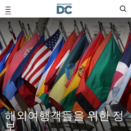
Skip
to
main
MENU
content
해외여행객들을 위한 정
보