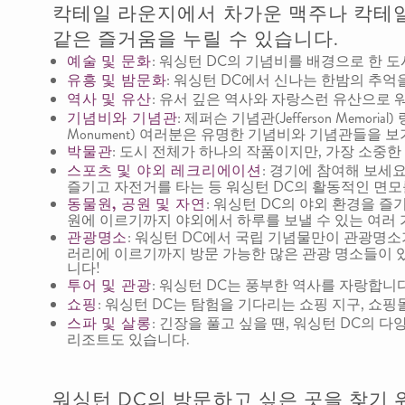
칵테일 라운지에서 차가운 맥주나 칵테일
같은 즐거움을 누릴 수 있습니다.
예술 및 문화
: 워싱턴 DC의 기념비를 배경으로 한 
유흥 및 밤문화
: 워싱턴 DC에서 신나는 한밤의 추억
역사 및 유산
: 유서 깊은 역사와 자랑스런 유산으로 
기념비와 기념관
: 제퍼슨 기념관(Jefferson Memorial)
Monument) 여러분은 유명한 기념비와 기념관들을 보
박물관
: 도시 전체가 하나의 작품이지만, 가장 소중
스포츠 및 야외 레크리에이션
: 경기에 참여해 보세
즐기고 자전거를 타는 등 워싱턴 DC의 활동적인 면모
동물원, 공원 및 자연
: 워싱턴 DC의 야외 환경을 
원에 이르기까지 야외에서 하루를 보낼 수 있는 여러 
관광명소
: 워싱턴 DC에서 국립 기념물만이 관광명소
러리에 이르기까지 방문 가능한 많은 관광 명소들이 있
니다!
투어 및 관광
: 워싱턴 DC는 풍부한 역사를 자랑합니
쇼핑
: 워싱턴 DC는 탐험을 기다리는 쇼핑 지구, 쇼핑
스파 및 살롱
: 긴장을 풀고 싶을 땐, 워싱턴 DC의 
리조트도 있습니다.
워싱턴 DC의 방문하고 싶은 곳을 찾기