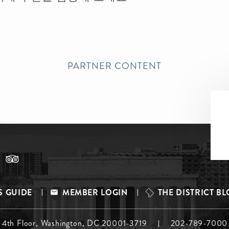
PARTNER CONTENT
S GUIDE
MEMBER LOGIN
THE DISTRICT B
, 4th Floor, Washington, DC 20001-3719
202-789-7000