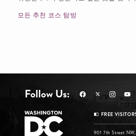
모든 추천 코스 탐방
Follow Us:
Footer
FREE VISITOR
Menu
901 7th Street NW