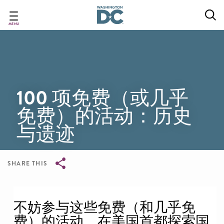
Skip
to
main
MENU
content
100 项免费（或几乎
免费）的活动：历史
与遗迹
SHARE THIS
Breadcrumb
不妨参与这些免费（和几乎免
费）的活动，在美国首都探索国